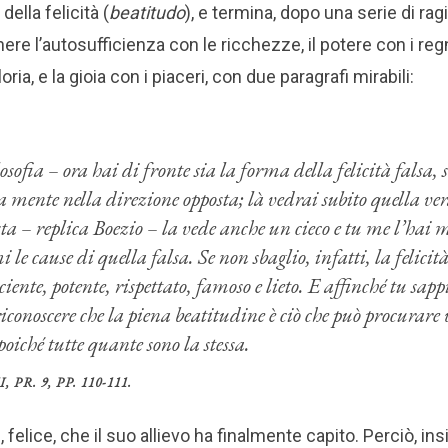
della felicità (
beatitudo
), e termina, dopo una serie di ra
nere l’autosufficienza con le ricchezze, il potere con i regni
oria, e la gioia con i piaceri, con due paragrafi mirabili:
sofia – ora hai di fronte sia la forma della felicità falsa, s
a mente nella direzione opposta; là vedrai subito quella v
a – replica Boezio – la vede anche un cieco e tu me l’hai 
 le cause di quella falsa. Se non sbaglio, infatti, la felicità
iente, potente, rispettato, famoso e lieto. E affinché tu sap
riconoscere che la piena beatitudine è ciò che può procura
 poiché tutte quante sono la stessa.
PR. 9, PP. 110-111.
felice, che il suo allievo ha finalmente capito. Perciò, in