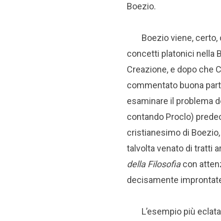
Boezio.
Boezio viene, certo,
concetti platonici nella 
Creazione, e dopo che Cal
commentato buona part
esaminare il problema d
contando Proclo) predece
cristianesimo di Boezio
talvolta venato di tratti 
della Filosofia
con attenz
decisamente improntate al
L’esempio più eclatant