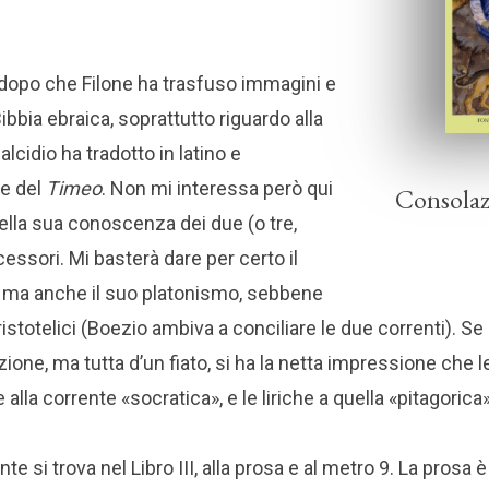
 dopo che Filone ha trasfuso immagini e
Bibbia ebraica, soprattutto riguardo alla
cidio ha tradotto in latino e
e del
Timeo
. Non mi interessa però qui
Consolazi
ella sua conoscenza dei due (o tre,
ssori. Mi basterà dare per certo il
, ma anche il suo platonismo, sebbene
aristotelici (Boezio ambiva a conciliare le due correnti). Se
ione, ma tutta d’un fiato, si ha la netta impressione che 
la corrente «socratica», e le liriche a quella «pitagorica»
e si trova nel Libro III, alla prosa e al metro 9. La prosa è