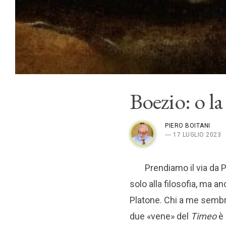
Boezio: o la
PIERO BOITANI
― 17 LUGLIO 2023
Prendiamo il via da 
solo alla filosofia, ma an
Platone. Chi a me sembra
due «vene» del
Timeo
è 