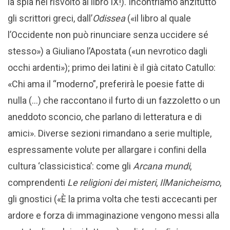
la spia nel risvolto al libro IX!). Incontriamo anzitutto
gli scrittori greci, dall’
Odissea
(«il libro al quale
l’Occidente non può rinunciare senza uccidere sé
stesso») a Giuliano l’Apostata («un nevrotico dagli
occhi ardenti»); primo dei latini è il già citato Catullo:
«Chi ama il “moderno”, preferirà le poesie fatte di
nulla (…) che raccontano il furto di un fazzoletto o un
aneddoto sconcio, che parlano di letteratura e di
amici». Diverse sezioni rimandano a serie multiple,
espressamente volute per allargare i conﬁni della
cultura ‘classicistica’: come gli
Arcana mundi
,
comprendenti
Le religioni dei misteri
,
Il
Manicheismo
,
gli gnostici («È la prima volta che testi accecanti per
ardore e forza di immaginazione vengono messi alla