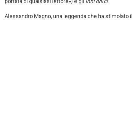
portata di qualsiasi lettore») e gli
Inni orﬁci
.
Alessandro Magno, una leggenda che ha stimolato il
Citati scrittore-biografo, è protagonista di un set che
include le
Storie
di Curzio Rufo, l’
Anabasi
di Arriano e i
‘romanzi’ del
Medioevo occidentale
. L’aﬀollato
capitolo su Bisanzio (ascesa, splendore, rovina)
culmina in Niceta Coniata, «l’erede di tutti gli storici,
da Erodoto a Tucidide a Psello a Anna Commena».
Folta è la collezione teologico-spirituale di
testimonianze sul
Cristo
, dal I secolo a Santa
Caterina da Siena, mentre un altro capitolo allinea i
testi per le «sinfoniche»
Confessioni
di Agostino, i
Padri della Chiesa, le
Vite dei Santi
e la
Letteratura
francescana
(varata prima di passare la mano).