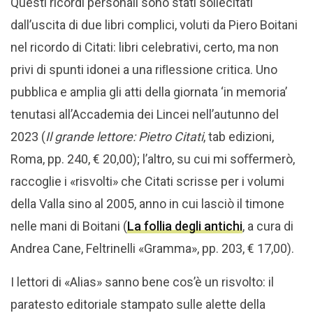
Questi ricordi personali sono stati sollecitati
dall’uscita di due libri complici, voluti da Piero Boitani
nel ricordo di Citati: libri celebrativi, certo, ma non
privi di spunti idonei a una riﬂessione critica. Uno
pubblica e amplia gli atti della giornata ‘in memoria’
tenutasi all’Accademia dei Lincei nell’autunno del
2023 (
Il grande lettore: Pietro Citati
, tab edizioni,
Roma, pp. 240, € 20,00); l’altro, su cui mi soﬀermerò,
raccoglie i «risvolti» che Citati scrisse per i volumi
della Valla sino al 2005, anno in cui lasciò il timone
nelle mani di Boitani (
La follia degli antichi
, a cura di
Andrea Cane, Feltrinelli «Gramma», pp. 203, € 17,00).
I lettori di «Alias» sanno bene cos’è un risvolto: il
paratesto editoriale stampato sulle alette della