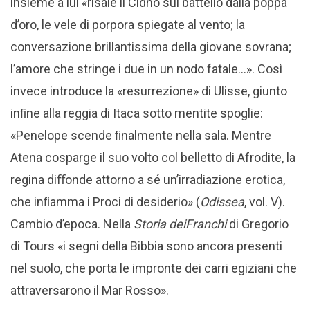
insieme a lui «risale il Cidno sul battello dalla poppa
d’oro, le vele di porpora spiegate al vento; la
conversazione brillantissima della giovane sovrana;
l’amore che stringe i due in un nodo fatale…». Così
invece introduce la «resurrezione» di Ulisse, giunto
inﬁne alla reggia di Itaca sotto mentite spoglie:
«Penelope scende ﬁnalmente nella sala. Mentre
Atena cosparge il suo volto col belletto di Afrodite, la
regina diﬀonde attorno a sé un’irradiazione erotica,
che inﬁamma i Proci di desiderio» (
Odissea
, vol. V).
Cambio d’epoca. Nella
Storia dei
Franchi
di Gregorio
di Tours «i segni della Bibbia sono ancora presenti
nel suolo, che porta le impronte dei carri egiziani che
attraversarono il Mar Rosso».