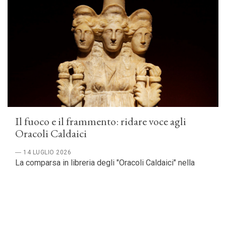
Il fuoco e il frammento: ridare voce agli
Oracoli Caldaici
― 14 LUGLIO 2026
La comparsa in libreria degli "Oracoli Caldaici" nella
nuova edizione curata da Luciano Albanese e Claudio
Tartaglini per la Fondazione Lorenzo Valla, pubblicata
da Arnoldo Mondadori Editore nel 2025, ha qualcosa di
solenne e insieme di sottilmente teatrale. Non è
soltanto l’uscita di un libro: è l’emersione di una voce