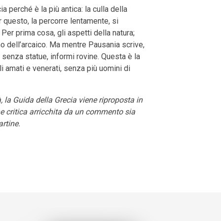
a perché è la più antica: la culla della
er questo, la percorre lentamente, si
er prima cosa, gli aspetti della natura;
egno dell’arcaico. Ma mentre Pausania scrive,
 senza statue, informi rovine. Questa è la
li amati e venerati, senza più uomini di
, la Guida della Grecia viene riproposta in
ne critica arricchita da un commento sia
rtine.
tsApp
Email