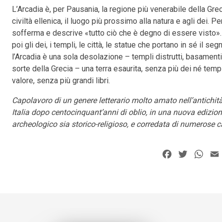
L’Arcadia è, per Pausania, la regione più venerabile della Greci
civiltà ellenica, il luogo più prossimo alla natura e agli dei. P
sofferma e descrive «tutto ciò che è degno di essere visto». P
poi gli dei, i templi, le città, le statue che portano in sé il s
l’Arcadia è una sola desolazione – templi distrutti, basamenti
sorte della Grecia – una terra esaurita, senza più dei né temp
valore, senza più grandi libri.
Capolavoro di un genere letterario molto amato nell’antichità
Italia dopo centocinquant’anni di oblio, in una nuova edizio
archeologico sia storico-religioso, e corredata di numerose ca
Facebook
Twitter
Wha