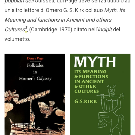
popolari dell’
Odissea; qui Page deve senza dubbio ad
un altro lettore di Omero G. S. Kirk col suo
Myth. Its
Meaning and functions in Ancient and others
3
Cultures
, (Cambridge 1970) citato nell’
incipit
del
volumetto.