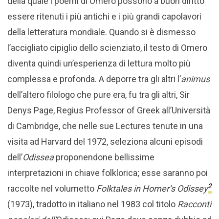
della quale i poemi di Omero possono a buon diritto
essere ritenuti i più antichi e i più grandi capolavori
della letteratura mondiale. Quando si è dismesso
l’accigliato cipiglio dello scienziato, il testo di Omero
diventa quindi un’esperienza di lettura molto più
complessa e profonda. A deporre tra gli altri l’
animus
dell’altero filologo che pure era, fu tra gli altri, Sir
Denys Page, Regius Professor of Greek all’Università
di Cambridge, che nelle sue Lectures tenute in una
visita ad Harvard del 1972, seleziona alcuni episodi
dell’
Odissea
proponendone bellissime
interpretazioni in chiave folklorica; esse saranno poi
2
raccolte nel volumetto
Folktales in Homer’s Odissey
(1973), tradotto in italiano nel 1983 col titolo
Racconti