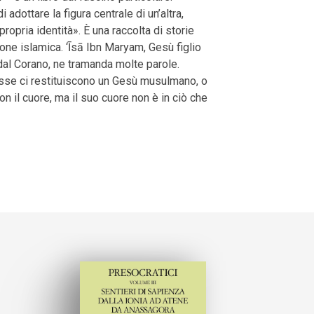
adottare la figura centrale di un’altra,
ropria identità». È una raccolta di storie
izione islamica. ‘Īsā Ibn Maryam, Gesù figlio
n dal Corano, ne tramanda molte parole.
, esse ci restituiscono un Gesù musulmano, o
on il cuore, ma il suo cuore non è in ciò che
tsApp
Email