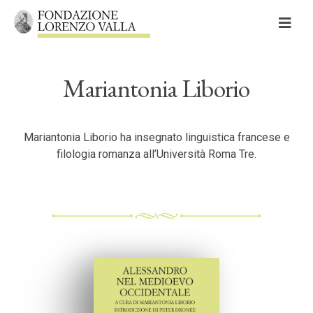
Skip
to
content
Mariantonia Liborio
Cerca
Cerca:
Mariantonia Liborio ha insegnato linguistica francese e
filologia romanza all’Università Roma Tre.