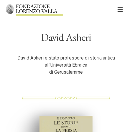
Skip
to
content
David Asheri
Cerca
Cerca:
David Asheri è stato professore di storia antica
all’Università Ebraica
di Gerusalemme